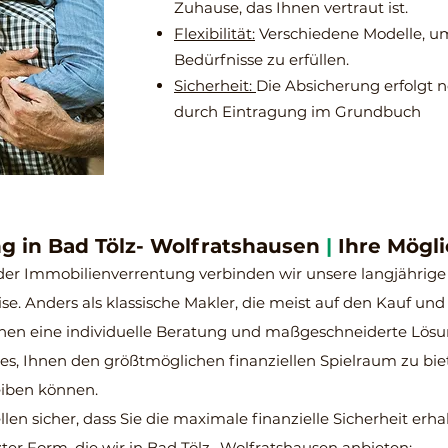
Zuhause, das Ihnen vertraut ist.
Flexibilität:
Verschiedene Modelle, um
Bedürfnisse zu erfüllen.
Sicherheit:
Die Absicherung erfolgt no
durch Eintragung im Grundbuch
g in Bad Tölz- Wolfratshausen
|
Ihre Mögli
der Immobilienverrentung verbinden wir unsere langjährige
ise. Anders als klassische Makler, die meist auf den Kauf un
Ihnen eine individuelle Beratun
g und maßgeschneiderte Lösung
t es, Ihnen den größtmöglichen finanziellen Spielraum zu bi
eiben können.
len sicher, dass Sie die maximale finanzielle Sicherheit erhal
ter Form, die wir in Bad Tölz- Wolfratshausen anbieten: