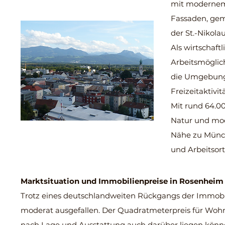
mit modernem 
Fassaden, gem
der St.-Nikola
Als wirtschaf
Arbeitsmöglich
die Umgebung
Freizeitaktivi
Mit rund 64.00
Natur und mod
Nähe zu Münc
und Arbeitsort
Marktsituation und Immobilienpreis
e in Rosenheim
Trotz eines deutschlandweiten Rückgangs der Immobil
moderat ausgefallen. Der Quadratmeterpreis für Wohnu
nach Lage und Ausstattung auch darüber liegen könn