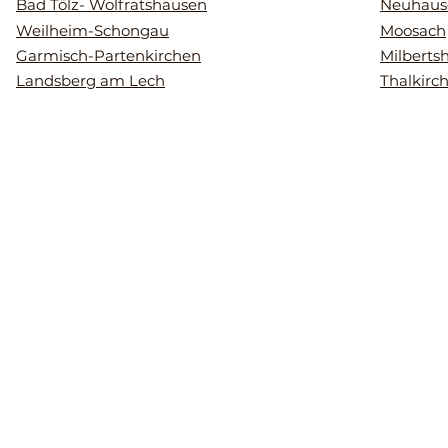
Bad Tölz- Wolfratshausen
Neuhaus
Weilheim-Schongau
Moosach
Garmisch-Partenkirchen
Milberts
Landsberg am Lech
Thalkirc