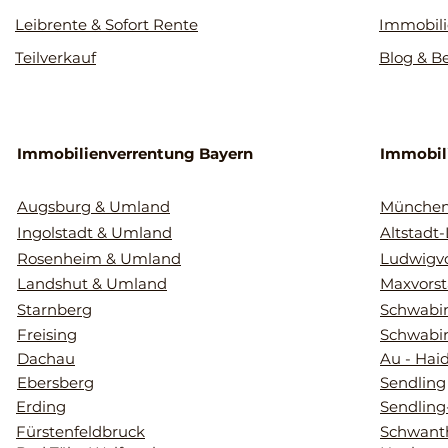
Leibrente & Sofort Rente
Immobili
Teilverkauf
Blog & B
Immobilienverrentung Bayern
Immobil
Augsburg & Umland
Münche
Ingolstadt & Umland
Altstadt
Rosenheim & Umland
Ludwigvo
Landshut & Umland
Maxvorst
Starnberg
Schwabin
Freising
Schwabi
Dachau
Au - Hai
Ebersberg
Sendling
Erding
Sendling
Fürstenfeldbruck
Schwant