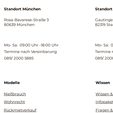
Standort München
Standort
Rosa-Bavarese-Straße 3
Gautinger
80639 München
82319 St
Mo- Sa: 09:00 Uhr -18:00 Uhr
Mo- Sa: 0
Termine nach Vereinbarung
Termine 
089/ 2000 5885
089/ 200
Modelle
Wissen
Nießbrauch
Wissen &
Wohnrecht
Infopake
Rückmietverkauf
Fragen &