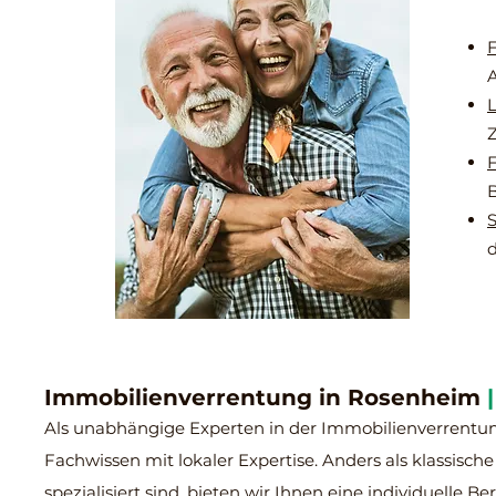
F
A
L
Z
F
B
S
Immobilienverrentung in Rosenheim
Als unabhängige Experten in der Immobilienverrentun
Fachwissen mit lokaler Expertise. Anders als klassisc
spezialisiert sind, bieten wir Ihnen eine individ
uelle Be