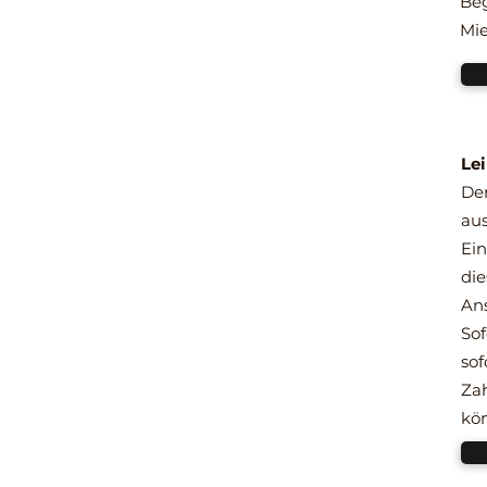
Beg
Mi
Le
Der
aus
Ein
die
Ans
Sof
sof
Zah
kö