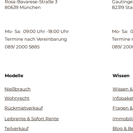
Rosa-Bavarese-Straße 3
Gautinger
80639 München
82319 St
Mo- Sa: 09:00 Uhr -18:00 Uhr
Mo- Sa: 0
Termine nach Vereinbarung
Termine 
089/ 2000 5885
089/ 200
Modelle
Wissen
Nießbrauch
Wissen &
Wohnrecht
Infopake
Rückmietverkauf
Fragen &
Leibrente & Sofort Rente
Immobili
Teilverkauf
Blog & B