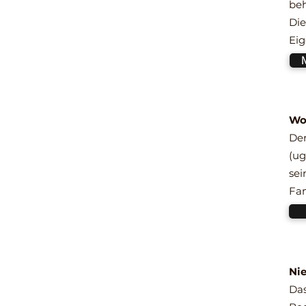
beh
Die
Eig
M
Wo
Der
(ug
sei
Fam
Ni
Das