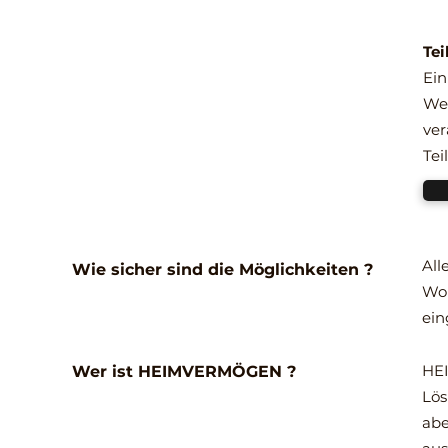
Tei
Ein
Wer
ver
Tei
All
Wie sicher sind die Möglichkeiten ?
Woh
ein
HEI
Wer ist HEIMVERMÖGEN ?
Lös
abe