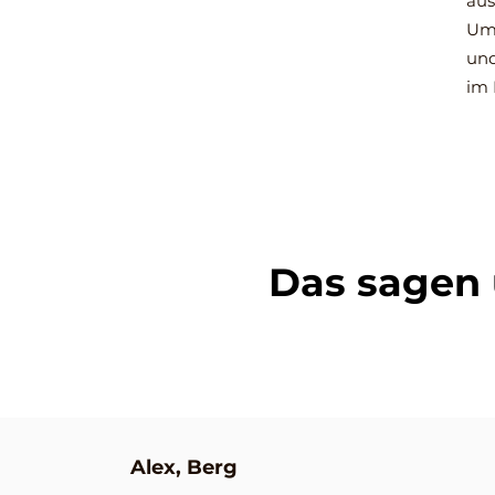
aus
Umf
und
im 
Das sagen
Alex, Berg