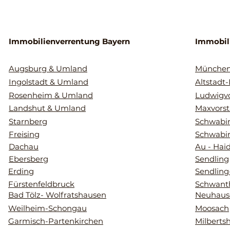
Immobilienverrentung Bayern
Immobil
Augsburg & Umland
Münche
Ingolstadt & Umland
Altstadt
Rosenheim & Umland
Ludwigvo
Landshut & Umland
Maxvorst
Starnberg
Schwabin
Freising
Schwabi
Dachau
Au - Hai
Ebersberg
Sendling
Erding
Sendling
Fürstenfeldbruck
Schwant
Bad Tölz- Wolfratshausen
Neuhaus
Weilheim-Schongau
Moosach
Garmisch-Partenkirchen
Milberts