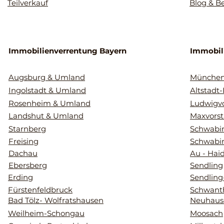
Teilverkauf
Blog & B
Immobilienverrentung Bayern
Immobil
Augsburg & Umland
Münche
Ingolstadt & Umland
Altstadt
Rosenheim & Umland
Ludwigvo
Landshut & Umland
Maxvorst
Starnberg
Schwabin
Freising
Schwabi
Dachau
Au - Hai
Ebersberg
Sendling
Erding
Sendling
Fürstenfeldbruck
Schwant
Bad Tölz- Wolfratshausen
Neuhaus
Weilheim-Schongau
Moosach