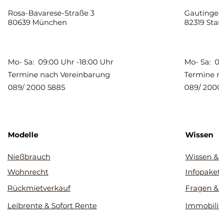
Rosa-Bavarese-Straße 3
Gautinger
80639 München
82319 St
Mo- Sa: 09:00 Uhr -18:00 Uhr
Mo- Sa: 0
Termine nach Vereinbarung
Termine 
089/ 2000 5885
089/ 200
Modelle
Wissen
Nießbrauch
Wissen &
Wohnrecht
Infopake
Rückmietverkauf
Fragen &
Leibrente & Sofort Rente
Immobili