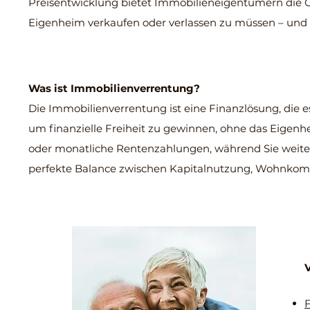
Preisentwicklung bietet Immobilieneigentümern die Cha
Eigenheim verkaufen oder verlassen zu müssen – und
Was ist Immobilienverrentung?
Die Immobilienverrentung ist eine Finanzlösung, die 
um finanzielle Freiheit zu gewinnen, ohne das Eigenh
oder monatliche Rentenzahlungen, während Sie weiter
perfekte Balance zwischen Kapitalnutzung, Wohnkomfo
V
F