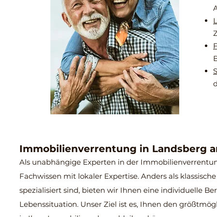
A
L
Z
F
B
S
Immobilienverrentung in Landsberg 
Als unabhängige Experten in der Immobilienverrentun
Fachwissen mit lokaler Expertise. Anders als klassisc
spezialisiert sind, bieten wir Ihnen eine individuelle
Lebenssituation. Unser Ziel ist es, Ihnen den größtmög