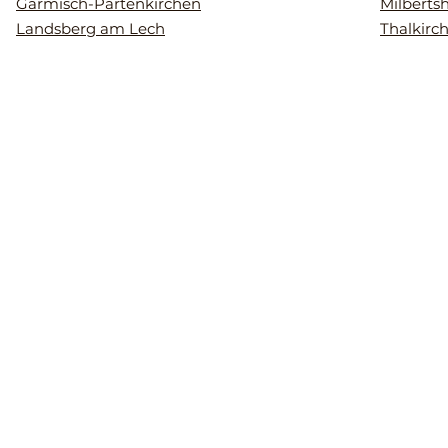
Garmisch-Partenkirchen
Milberts
Landsberg am Lech
Thalkirc