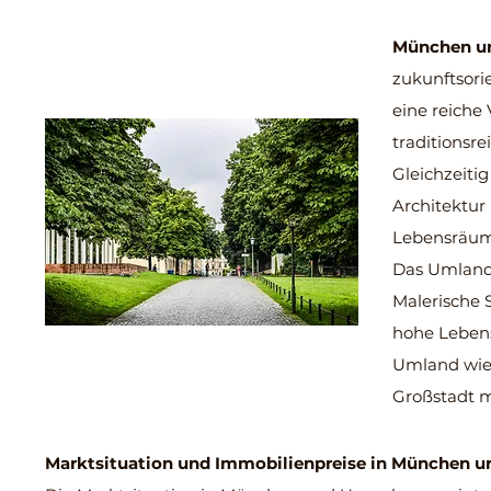
München u
zukunftsorie
eine reiche
traditionsre
Gleichzeiti
Architektur
Lebensräum
Das Umland 
Malerische 
hohe Lebens
Umland wie 
Großstadt m
Marktsituation und Immobilienpreise in München 