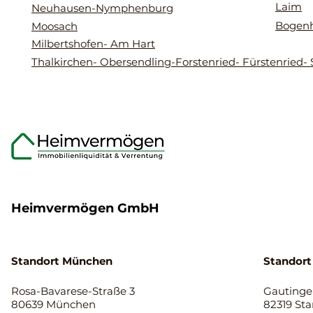
Laim
Neuhausen-Nymphenburg
Bogen
Moosach
Milbertshofen- Am Hart
Thalkirchen- Obersendling-Forstenried- Fürstenried- 
Heimvermögen GmbH
Standort München
Standort
Rosa-Bavarese-Straße 3
Gautinger
80639 München
82319 St