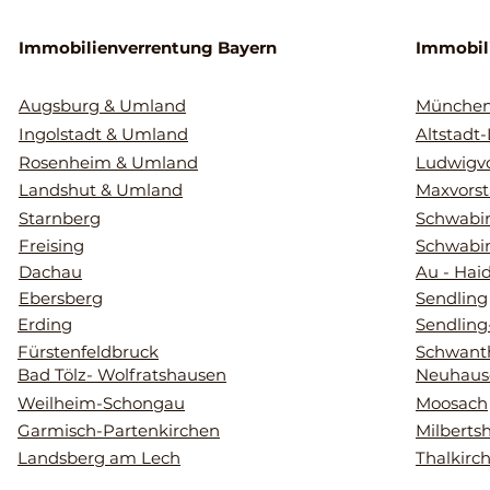
Immobilienverrentung Bayern
Immobil
Augsburg & Umland
Münche
Ingolstadt & Umland
Altstadt
Rosenheim & Umland
Ludwigvo
Landshut & Umland
Maxvorst
Starnberg
Schwabin
Freising
Schwabi
Dachau
Au - Hai
Ebersberg
Sendling
Erding
Sendling
Fürstenfeldbruck
Schwant
Bad Tölz- Wolfratshausen
Neuhaus
Weilheim-Schongau
Moosach
Garmisch-Partenkirchen
Milberts
Landsberg am Lech
Thalkirc