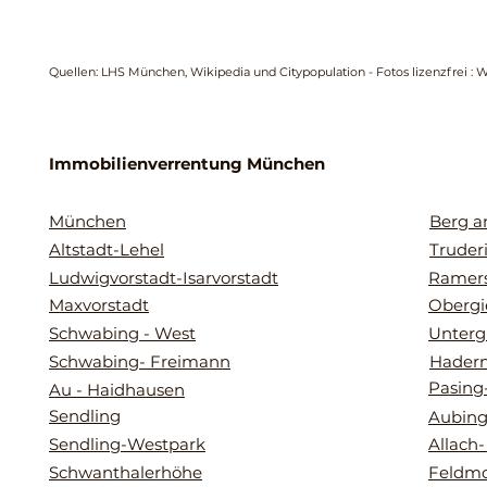
Quellen: LHS München, Wikipedia und Citypopulation - Fotos lizenzfrei : 
Immobilienverrentung München
München
Berg 
Altstadt-Lehel
Truder
Ludwigvorstadt-Isarvorstadt
Ramers
Maxvorstadt
Obergi
Schwabing - West
Unterg
Schwabing- Freimann
Hader
Pasing
Au - Haidhausen
Sendling
Aubing
Sendling-Westpark
Allach
Schwanthalerhöhe
Feldmo