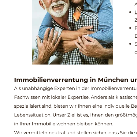
A
L
Z
F
B
S
Immobilienverrentung in München 
Als unabhängige Experten in der Immobilienverrentu
Fachwissen mit lokaler Expertise. Anders als klassisc
spezialisiert sind, bieten wir Ihnen eine individuell
Lebenssituation. Unser Ziel ist es, Ihnen den größtmö
in Ihrer Immobilie wohnen bleiben können.
Wir vermitteln neutral und stellen sicher, dass Sie die