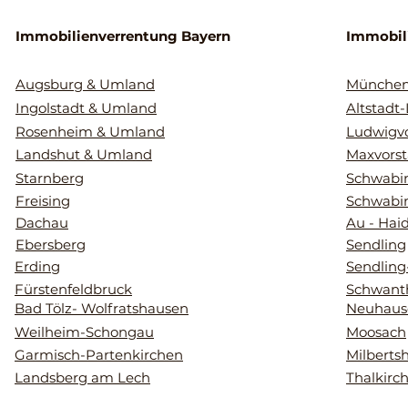
Immobilienverrentung Bayern
Immobil
Augsburg & Umland
Münche
Ingolstadt & Umland
Altstadt
Rosenheim & Umland
Ludwigvo
Landshut & Umland
Maxvorst
Starnberg
Schwabin
Freising
Schwabi
Dachau
Au - Hai
Ebersberg
Sendling
Erding
Sendling
Fürstenfeldbruck
Schwant
Bad Tölz- Wolfratshausen
Neuhaus
Weilheim-Schongau
Moosach
Garmisch-Partenkirchen
Milberts
Landsberg am Lech
Thalkirc