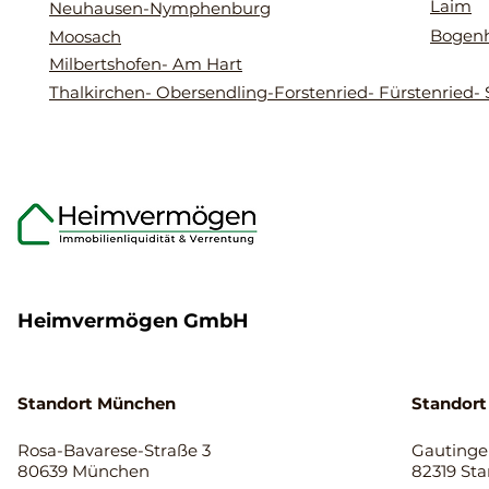
Laim
Neuhausen-Nymphenburg
Bogen
Moosach
Milbertshofen- Am Hart
Thalkirchen- Obersendling-Forstenried- Fürstenried- 
Heimvermögen GmbH
Standort München
Standort
Rosa-Bavarese-Straße 3
Gautinger
80639 München
82319 St