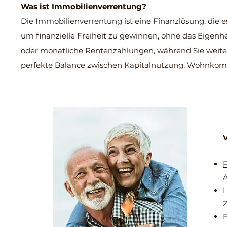
Was ist Immobilienverrentung?
Die Immobilienverrentung ist eine Finanzlösung, die 
um finanzielle Freiheit zu gewinnen, ohne das Eigenh
oder monatliche Rentenzahlungen, während Sie weiter
perfekte Balance zwischen Kapitalnutzung, Wohnkomfo
V
F
A
L
Z
F