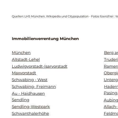
Quellen: LHS München, Wikipedia und Citypopulation - Fotos lizenzfrei : 
Immobilienverrentung München
München
Berg 
Altstadt-Lehel
Truder
Ludwigvorstadt-Isarvorstadt
Ramers
Maxvorstadt
Obergi
Schwabing - West
Unterg
Schwabing- Freimann
Hader
Pasing
Au - Haidhausen
Sendling
Aubing
Sendling-Westpark
Allach
Schwanthalerhöhe
Feldmo