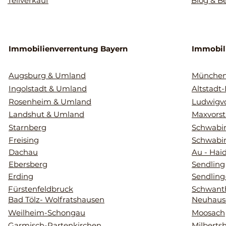
Teilverkauf
Blog & B
Immobilienverrentung Bayern
Immobil
Augsburg & Umland
Münche
Ingolstadt & Umland
Altstadt
Rosenheim & Umland
Ludwigvo
Landshut & Umland
Maxvorst
Starnberg
Schwabin
Freising
Schwabi
Dachau
Au - Hai
Ebersberg
Sendling
Erding
Sendling
Fürstenfeldbruck
Schwant
Bad Tölz- Wolfratshausen
Neuhaus
Weilheim-Schongau
Moosach
Garmisch-Partenkirchen
Milberts