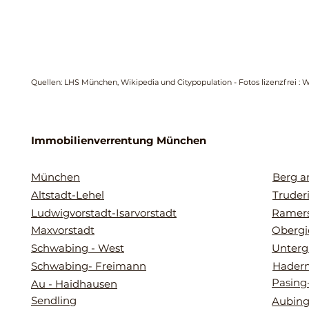
Quellen: LHS München, Wikipedia und Citypopulation - Fotos lizenzfrei : 
Immobilienverrentung München
München
Berg 
Altstadt-Lehel
Truder
Ludwigvorstadt-Isarvorstadt
Ramers
Maxvorstadt
Obergi
Schwabing - West
Unterg
Schwabing- Freimann
Hader
Pasing
Au - Haidhausen
Sendling
Aubing