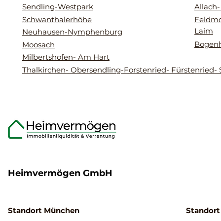
Sendling-Westpark
Allach
Schwanthalerhöhe
Feldmo
Laim
Neuhausen-Nymphenburg
Bogen
Moosach
Milbertshofen- Am Hart
Thalkirchen- Obersendling-Forstenried- Fürstenried- 
Heimvermögen GmbH
Standort München
Standort