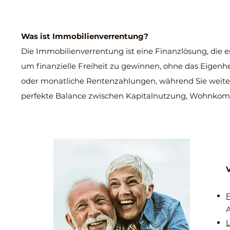
Was ist Immobilienverrentung?
Die Immobilienverrentung ist eine Finanzlösung, die 
um finanzielle Freiheit zu gewinnen, ohne das Eigenh
oder monatliche Rentenzahlungen, während Sie weiter
perfekte Balance zwischen Kapitalnutzung, Wohnkomfo
V
F
A
L