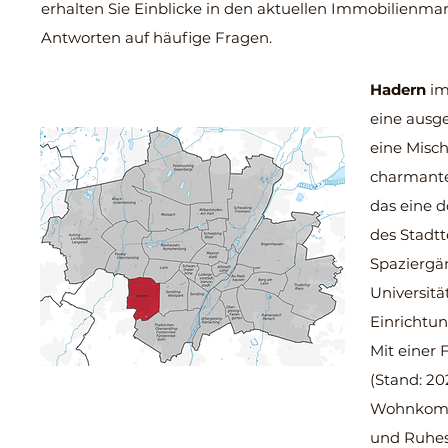
erhalten Sie Einblicke in den aktuellen Immobilienmarkt
Antworten auf häufige Fragen.
Hadern
im
eine ausge
eine Misc
charmante
das eine d
des Stadtt
Spaziergä
Universit
Einrichtu
Mit einer
(Stand: 20
Wohnkomfo
und Ruhe