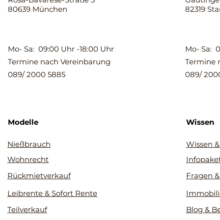
80639 München
82319 St
Mo- Sa: 09:00 Uhr -18:00 Uhr
Mo- Sa: 0
Termine nach Vereinbarung
Termine 
089/ 2000 5885
089/ 200
Modelle
Wissen
Nießbrauch
Wissen &
Wohnrecht
Infopake
Rückmietverkauf
Fragen &
Leibrente & Sofort Rente
Immobili
Teilverkauf
Blog & B