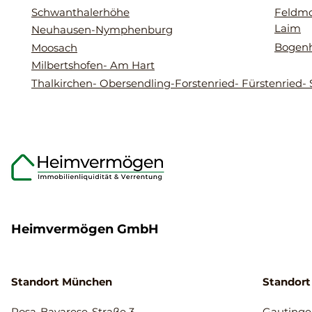
Schwanthalerhöhe
Feldmo
Laim
Neuhausen-Nymphenburg
Bogen
Moosach
Milbertshofen- Am Hart
Thalkirchen- Obersendling-Forstenried- Fürstenried- 
Heimvermögen GmbH
Standort München
Standort
Rosa-Bavarese-Straße 3
Gautinger