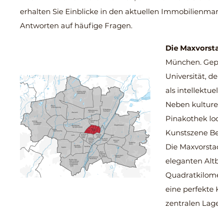
erhalten Sie Einblicke in den aktuellen Immobilienmark
Antworten auf häufige Fragen.
Die Maxvorst
München. Gepr
Universität, d
als intellektu
Neben kulture
Pinakothek lo
Kunstszene B
Die Maxvorstad
eleganten Al
Quadratkilome
eine perfekte 
zentralen Lag