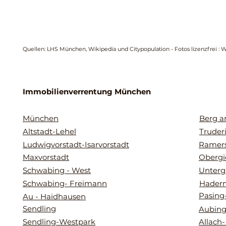
Quellen: LHS München, Wikipedia und Citypopulation - Fotos lizenzfrei : 
Immobilienverrentung München
München
Berg 
Altstadt-Lehel
Truder
Ludwigvorstadt-Isarvorstadt
Ramers
Maxvorstadt
Obergi
Schwabing - West
Unterg
Schwabing- Freimann
Hader
Pasing
Au - Haidhausen
Sendling
Aubing
Sendling-Westpark
Allach