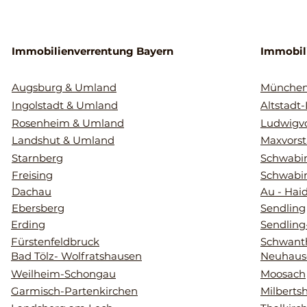
Immobilienverrentung Bayern
Immobil
Augsburg & Umland
Münche
Ingolstadt & Umland
Altstadt
Rosenheim & Umland
Ludwigvo
Landshut & Umland
Maxvorst
Starnberg
Schwabin
Freising
Schwabi
Dachau
Au - Hai
Ebersberg
Sendling
Erding
Sendling
Fürstenfeldbruck
Schwant
Bad Tölz- Wolfratshausen
Neuhaus
Weilheim-Schongau
Moosach
Garmisch-Partenkirchen
Milberts