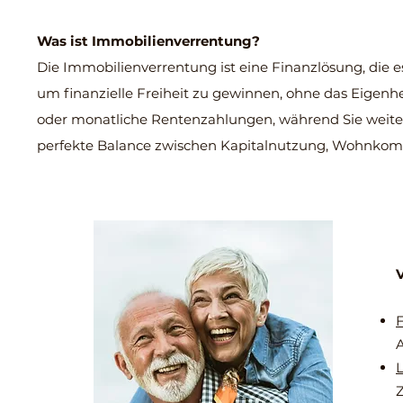
Was ist Immobilienverrentung?
Die Immobilienverrentung ist eine Finanzlösung, die 
um finanzielle Freiheit zu gewinnen, ohne das Eigenh
oder monatliche Rentenzahlungen, während Sie weiter
perfekte Balance zwischen Kapitalnutzung, Wohnkomfo
V
F
A
L
Z