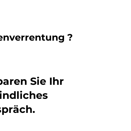
enverrentung ?
aren Sie Ihr
indliches
spräch.