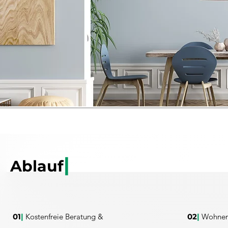
|
Ablauf
01
|
Kostenfreie Beratung &
02
|
Wohnen 