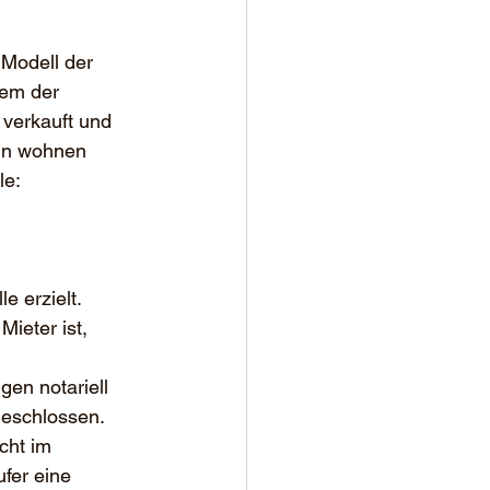
 Modell der 
dem der 
verkauft und 
rin wohnen 
le:
e erzielt.
ieter ist, 
en notariell 
geschlossen.
cht im 
fer eine 