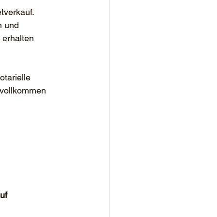
tverkauf.
h und 
erhalten 
tarielle 
n vollkommen 
uf 