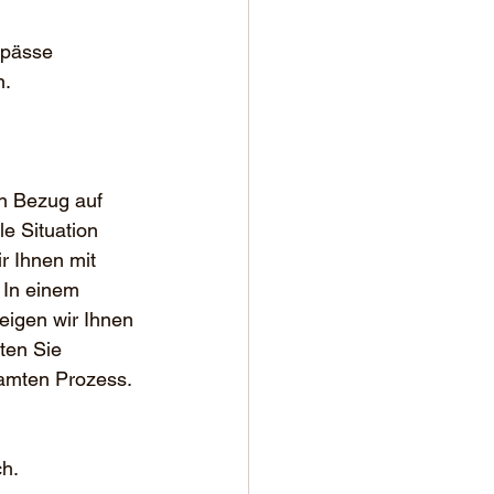
gpässe 
n.
in Bezug auf 
e Situation 
r Ihnen mit 
 In einem 
eigen wir Ihnen 
ten Sie 
samten Prozess.
 
ch.