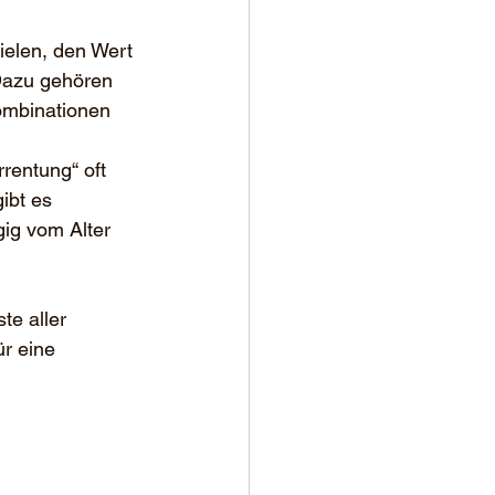
ielen, den Wert 
Dazu gehören 
Kombinationen 
rentung“ oft 
ibt es 
gig vom Alter 
te aller 
r eine 