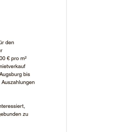
ür den 
ür 
00 € pro m² 
ietverkauf 
 Augsburg bis 
n Auszahlungen 
eressiert, 
 gebunden zu 