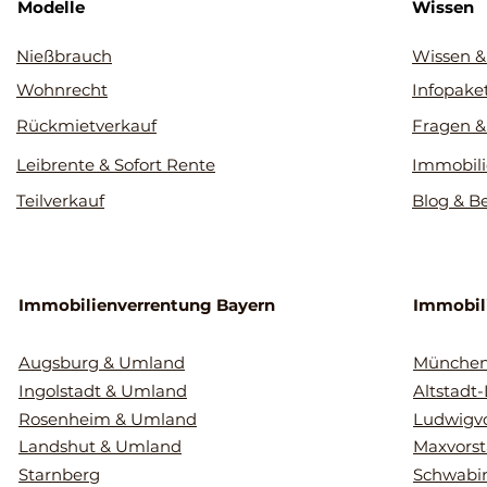
Modelle
Wissen
Nießbrauch
Wissen &
Wohnrecht
Infopake
Rückmietverkauf
Fragen &
Leibrente & Sofort Rente
Immobili
Teilverkauf
Blog & B
Immobilienverrentung Bayern
Immobil
Augsburg & Umland
Münche
Ingolstadt & Umland
Altstadt
Rosenheim & Umland
Ludwigvo
Landshut & Umland
Maxvorst
Starnberg
Schwabin