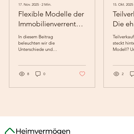
17. Nov. 2025
∙
2
Min.
15. Okt. 2025
Flexible Modelle der
Teilve
Immobilienverrentung:
Die eh
Für Eigentümer unter
eines
In diesem Beitrag
Teilverkau
und über 65 Jahren
Exper
beleuchten wir die
steckt hin
Unterschiede und
Modell? Un
Möglichkeiten der
Vergleich 
Immobilienverrentung für
Optionen 
Eigentümer unter 65
Immobilie
Jahren sowie für die
8
0
oder dem k
2
Zielgruppe 65+.
Verkauf ei