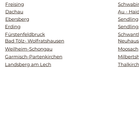
Freising
Schwabi
Dachau
Au - Hai
Ebersberg
Sendling
Erding
Sendling
Fürstenfeldbruck
Schwant
Bad Tölz- Wolfratshausen
Neuhaus
Weilheim-Schongau
Moosach
Garmisch-Partenkirchen
Milberts
Landsberg am Lech
Thalkirc