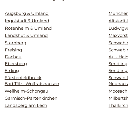
Augsburg & Umland
Münche
Ingolstadt & Umland
Altstadt
Rosenheim & Umland
Ludwigvo
Landshut & Umland
Maxvorst
Starnberg
Schwabin
Freising
Schwabi
Dachau
Au - Hai
Ebersberg
Sendling
Erding
Sendling
Fürstenfeldbruck
Schwant
Bad Tölz- Wolfratshausen
Neuhaus
Weilheim-Schongau
Moosach
Garmisch-Partenkirchen
Milberts
Landsberg am Lech
Thalkirc