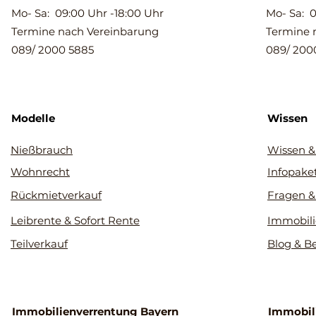
Mo- Sa: 09:00 Uhr -18:00 Uhr
Mo- Sa: 0
Termine nach Vereinbarung
Termine 
089/ 2000 5885
089/ 200
Modelle
Wissen
Nießbrauch
Wissen &
Wohnrecht
Infopake
Rückmietverkauf
Fragen &
Leibrente & Sofort Rente
Immobili
Teilverkauf
Blog & B
Immobilienverrentung Bayern
Immobil