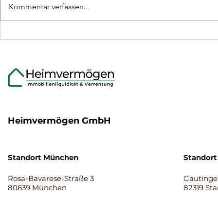
Kommentar verfassen...
Was Eigentümer über den
Flexible Mo
Ablauf der
Immobilien
Immobilienverrentung
Eigentümer
wissen sollten.
65 Jahren
Heimvermögen GmbH
Standort München
Standort
Rosa-Bavarese-Straße 3
Gautinger
80639 München
82319 St