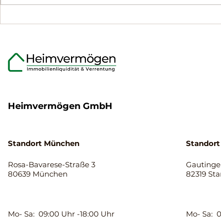
Was Eigentümer über den
Flexible Mo
Ablauf der
Immobilien
Immobilienverrentung
Eigentümer
wissen sollten.
65 Jahren
Heimvermögen GmbH
Standort München
Standort
Rosa-Bavarese-Straße 3
Gautinger
80639 München
82319 St
Mo- Sa: 09:00 Uhr -18:00 Uhr
Mo- Sa: 0