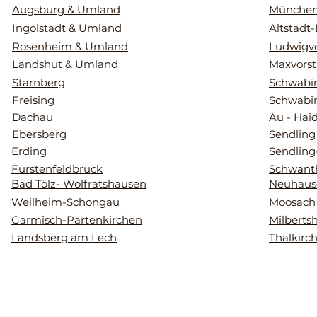
Augsburg & Umland
Münche
Ingolstadt & Umland
Altstadt
Rosenheim & Umland
Ludwigvo
Landshut & Umland
Maxvorst
Starnberg
Schwabin
Freising
Schwabi
Dachau
Au - Hai
Ebersberg
Sendling
Erding
Sendling
Fürstenfeldbruck
Schwant
Bad Tölz- Wolfratshausen
Neuhaus
Weilheim-Schongau
Moosach
Garmisch-Partenkirchen
Milberts
Landsberg am Lech
Thalkirc