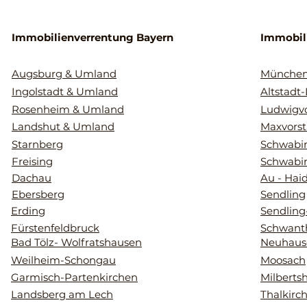
Immobilienverrentung Bayern
Immobil
Augsburg & Umland
Münche
Ingolstadt & Umland
Altstadt
Rosenheim & Umland
Ludwigvo
Landshut & Umland
Maxvorst
Starnberg
Schwabin
Freising
Schwabi
Dachau
Au - Hai
Ebersberg
Sendling
Erding
Sendling
Fürstenfeldbruck
Schwant
Bad Tölz- Wolfratshausen
Neuhaus
Weilheim-Schongau
Moosach
Garmisch-Partenkirchen
Milberts
Landsberg am Lech
Thalkirc