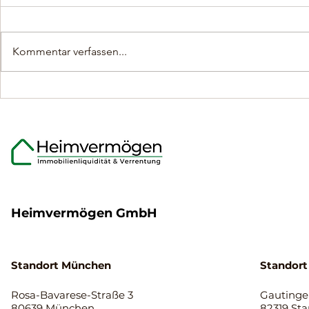
Kommentar verfassen...
Was Eigentümer über den
Flexible Mo
Ablauf der
Immobilien
Immobilienverrentung
Eigentümer
wissen sollten.
65 Jahren
Heimvermögen GmbH
Standort München
Standort
Rosa-Bavarese-Straße 3
Gautinger
80639 München
82319 St