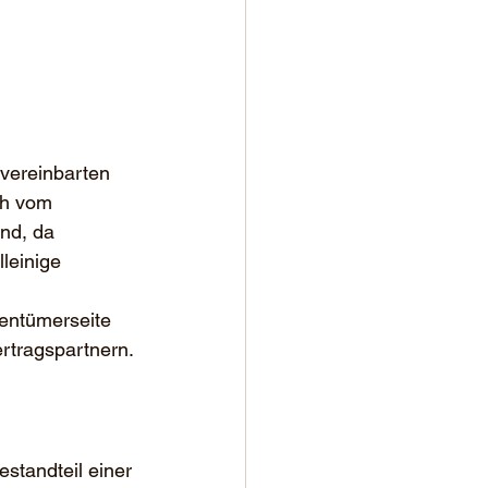
vereinbarten 
ch vom 
nd, da 
leinige 
.
gentümerseite 
rtragspartnern.
estandteil einer 