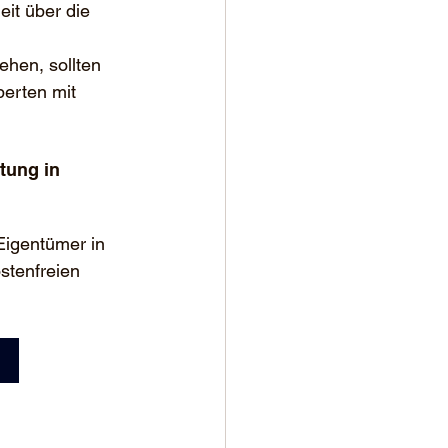
eit über die 
ehen, sollten 
erten mit 
tung in 
Eigentümer in 
stenfreien 