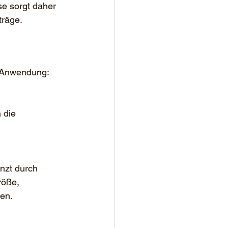
e sorgt daher 
träge.
r Anwendung:
 die 
nzt durch 
röße, 
en.