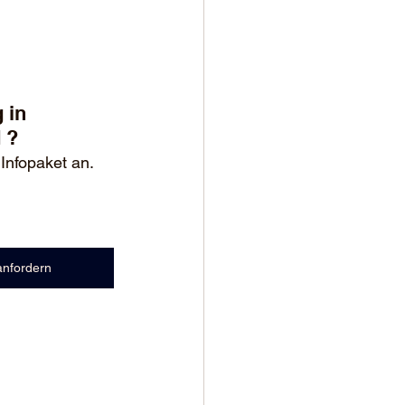
 in 
 ?
 Infopaket an.
anfordern