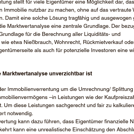
tung stellt für viele Eigentümer eine Möglichkeit dar, d
en Immobilie nutzbar zu machen, ohne auf das vertraute
n. Damit eine solche Lösung tragfähig und ausgewogen g
die Marktwertanalyse eine zentrale Grundlage. Der bezug
Grundlage für die Berechnung aller Liquiditäts- und 
 wie etwa Nießbrauch, Wohnrecht, Rückmietverkauf oder
gentümerseite als auch für potenzielle Investoren eine wi
 Marktwertanalyse unverzichtbar ist
der Immobilienverrentung um die Umrechnung/ Splittung
mobilienvermögens –in Leistungen wie der Kaufpreisza
 Um diese Leistungen sachgerecht und fair zu kalkulieren
ert notwendig.
ertung kann dazu führen, dass Eigentümer finanzielle Na
hrt kann eine unrealistische Einschätzung den Abschlu