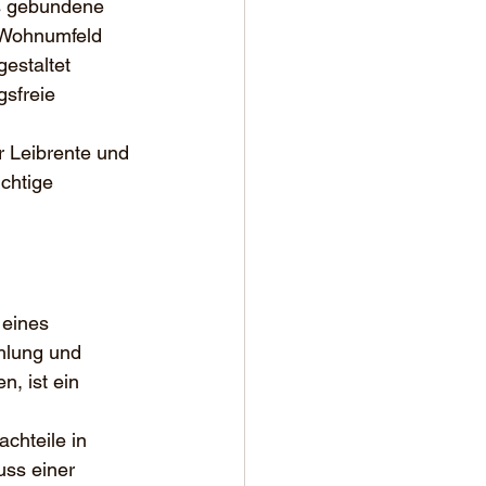
as gebundene 
 Wohnumfeld 
estaltet 
sfreie 
 Leibrente und 
chtige 
 eines 
hlung und 
, ist ein 
chteile in 
ss einer 