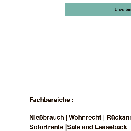
Unverbin
Fachbereiche :
Nießbrauch | Wohnrecht | Rückanm
Sofortrente |Sale and Leaseback