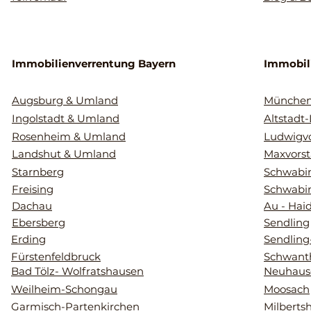
Immobilienverrentung Bayern
Immobil
Augsburg & Umland
Münche
Ingolstadt & Umland
Altstadt
Rosenheim & Umland
Ludwigvo
Landshut & Umland
Maxvorst
Starnberg
Schwabin
Freising
Schwabi
Dachau
Au - Hai
Ebersberg
Sendling
Erding
Sendling
Fürstenfeldbruck
Schwant
Bad Tölz- Wolfratshausen
Neuhaus
Weilheim-Schongau
Moosach
Garmisch-Partenkirchen
Milberts