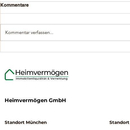
Kommentare
Kommentar verfassen...
Was Eigentümer über den
Flexible Mo
Ablauf der
Immobilien
Immobilienverrentung
Eigentümer
wissen sollten.
65 Jahren
Heimvermögen GmbH
Standort München
Standort