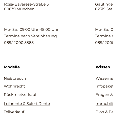
Rosa-Bavarese-Straße 3
Gautinger
80639 München
82319 St
Mo- Sa: 09:00 Uhr -18:00 Uhr
Mo- Sa: 0
Termine nach Vereinbarung
Termine 
089/ 2000 5885
089/ 200
Modelle
Wissen
Nießbrauch
Wissen &
Wohnrecht
Infopake
Rückmietverkauf
Fragen &
Leibrente & Sofort Rente
Immobili
Teilverkauf
Blog & B