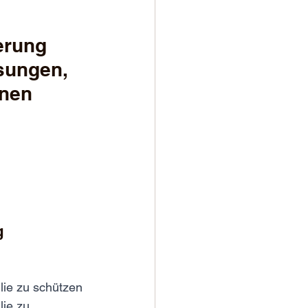
erung 
sungen, 
nen 
 
lie zu schützen 
lie zu 