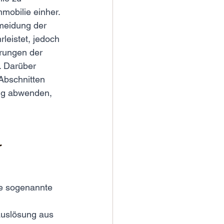
mobilie einher. 
rmeidung der 
leistet, jedoch 
rungen der 
. Darüber 
Abschnitten 
ng abwenden, 
 
ne sogenannte 
auslösung aus 