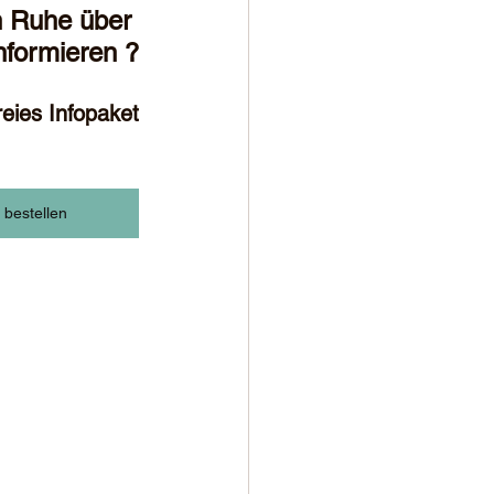
n Ruhe über 
nformieren ?
reies Infopaket
i bestellen