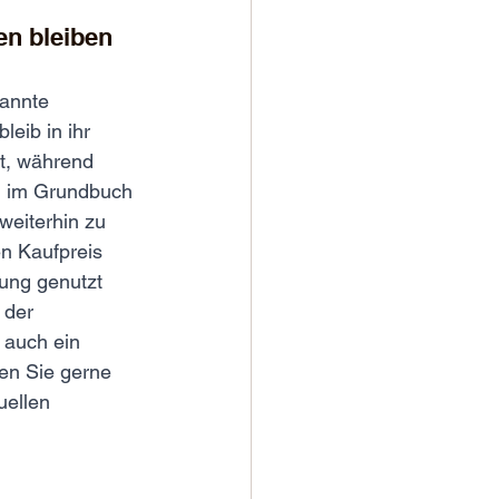
en bleiben
kannte 
eib in ihr 
ft, während 
nd im Grundbuch 
weiterhin zu 
n Kaufpreis 
ung genutzt 
 der 
 auch ein 
en Sie gerne 
uellen 