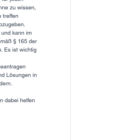
hne zu wissen, 
 treffen 
 abzugeben.
s und kann im 
gemäß § 165 der 
 Es ist wichtig 
 
beantragen 
und Lösungen in 
dern. 
n dabei helfen 