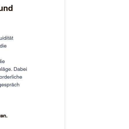
und 
idität 
die 
 
ie 
läge. Dabei 
orderliche 
sgespräch 
ten.