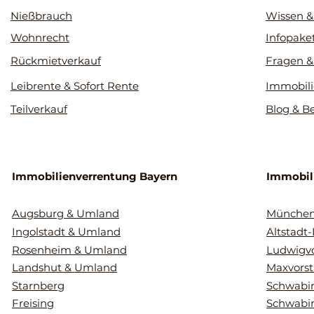
Nießbrauch
Wissen &
Wohnrecht
Infopake
Rückmietverkauf
Fragen &
Leibrente & Sofort Rente
Immobili
Teilverkauf
Blog & B
Immobilienverrentung Bayern
Immobil
Augsburg & Umland
Münche
Ingolstadt & Umland
Altstadt
Rosenheim & Umland
Ludwigvo
Landshut & Umland
Maxvorst
Starnberg
Schwabin
Freising
Schwabi