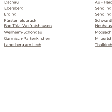
Dachau
Au - Hai
Ebersberg
Sendling
Erding
Sendling
Fürstenfeldbruck
Schwant
Bad Tölz- Wolfratshausen
Neuhaus
Weilheim-Schongau
Moosach
Garmisch-Partenkirchen
Milberts
Landsberg am Lech
Thalkirc