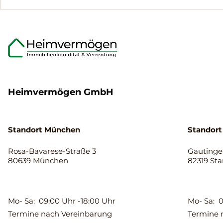
Was Eigentümer über den
Flexible Mo
Ablauf der
Immobilien
Immobilienverrentung
Eigentümer
wissen sollten.
65 Jahren
Heimvermögen GmbH
Standort München
Standort
Rosa-Bavarese-Straße 3
Gautinger
80639 München
82319 St
Mo- Sa: 09:00 Uhr -18:00 Uhr
Mo- Sa: 0
Termine nach Vereinbarung
Termine 