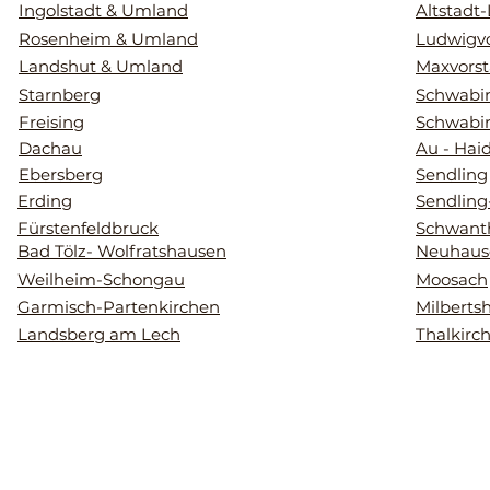
Ingolstadt & Umland
Altstadt
Rosenheim & Umland
Ludwigvo
Landshut & Umland
Maxvorst
Starnberg
Schwabin
Freising
Schwabi
Dachau
Au - Hai
Ebersberg
Sendling
Erding
Sendling
Fürstenfeldbruck
Schwant
Bad Tölz- Wolfratshausen
Neuhaus
Weilheim-Schongau
Moosach
Garmisch-Partenkirchen
Milberts
Landsberg am Lech
Thalkirc