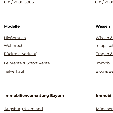
089/ 2000 5885
089/ 200
Modelle
Wissen
Nießbrauch
Wissen &
Wohnrecht
Infopake
Rückmietverkauf
Fragen &
Leibrente & Sofort Rente
Immobili
Teilverkauf
Blog & B
Immobilienverrentung Bayern
Immobil
Augsburg & Umland
Münche