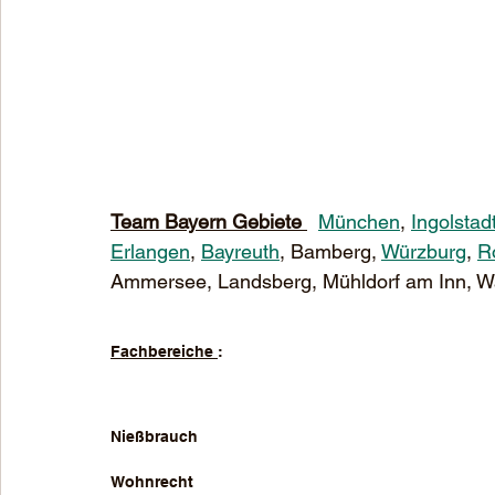
Team Bayern Gebiete 
München
, 
Ingolstad
Erlangen
, 
Bayreuth
, Bamberg, 
Würzburg
, 
R
Ammersee, Landsberg, Mühldorf am Inn, Waldkr
Fachbereiche 
:
Nießbrauch 
Wohnrecht