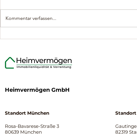
Kommentar verfassen...
Was Eigentümer über den
Flexible Mo
Ablauf der
Immobilien
Immobilienverrentung
Eigentümer
wissen sollten.
65 Jahren
Heimvermögen GmbH
Standort München
Standort
Rosa-Bavarese-Straße 3
Gautinger
80639 München
82319 St