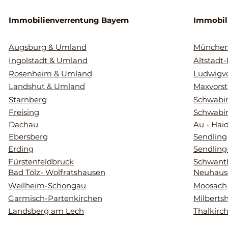
Immobilienverrentung Bayern
Immobil
Augsburg & Umland
Münche
Ingolstadt & Umland
Altstadt
Rosenheim & Umland
Ludwigvo
Landshut & Umland
Maxvorst
Starnberg
Schwabin
Freising
Schwabi
Dachau
Au - Hai
Ebersberg
Sendling
Erding
Sendling
Fürstenfeldbruck
Schwant
Bad Tölz- Wolfratshausen
Neuhaus
Weilheim-Schongau
Moosach
Garmisch-Partenkirchen
Milberts
Landsberg am Lech
Thalkirc