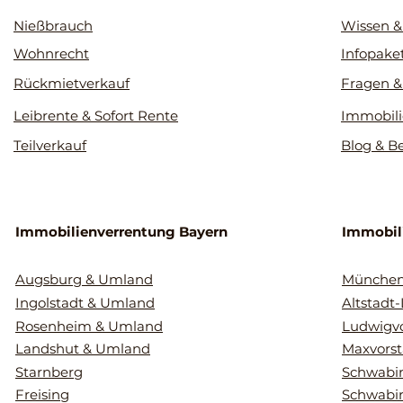
Nießbrauch
Wissen &
Wohnrecht
Infopake
Rückmietverkauf
Fragen &
Leibrente & Sofort Rente
Immobili
Teilverkauf
Blog & B
Immobilienverrentung Bayern
Immobil
Augsburg & Umland
Münche
Ingolstadt & Umland
Altstadt
Rosenheim & Umland
Ludwigvo
Landshut & Umland
Maxvorst
Starnberg
Schwabin
Freising
Schwabi