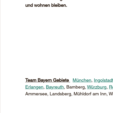
und wohnen bleiben.
Team Bayern Gebiete 
München
, 
Ingolstad
Erlangen
, 
Bayreuth
, Bamberg, 
Würzburg
, 
R
Ammersee, Landsberg, Mühldorf am Inn, Waldkr