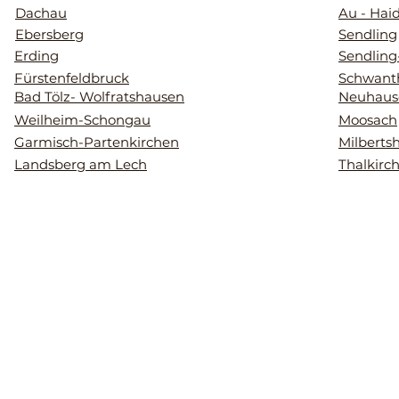
Dachau
Au - Hai
Ebersberg
Sendling
Erding
Sendling
Fürstenfeldbruck
Schwant
Bad Tölz- Wolfratshausen
Neuhaus
Weilheim-Schongau
Moosach
Garmisch-Partenkirchen
Milberts
Landsberg am Lech
Thalkirc