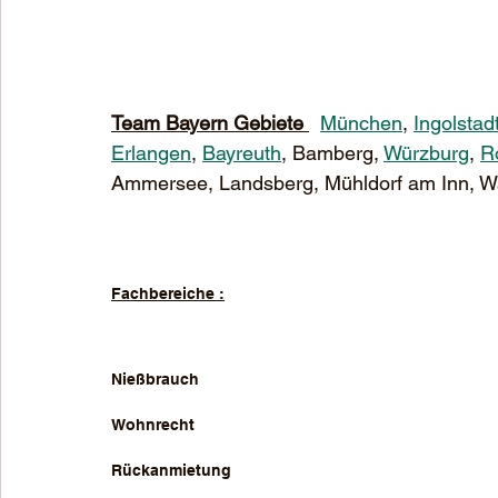
Team Bayern Gebiete 
München
, 
Ingolstad
Erlangen
, 
Bayreuth
, Bamberg, 
Würzburg
, 
R
Ammersee, Landsberg, Mühldorf am Inn, Waldkr
Fachbereiche :
Nießbrauch 
Wohnrecht
Rückanmietung