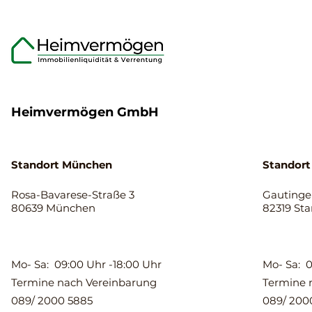
Ablauf der
Immobilien
Immobilienverrentung
Eigentümer
wissen sollten.
65 Jahren
Heimvermögen GmbH
Standort München
Standort
Rosa-Bavarese-Straße 3
Gautinger
80639 München
82319 St
Mo- Sa: 09:00 Uhr -18:00 Uhr
Mo- Sa: 0
Termine nach Vereinbarung
Termine 
089/ 2000 5885
089/ 200