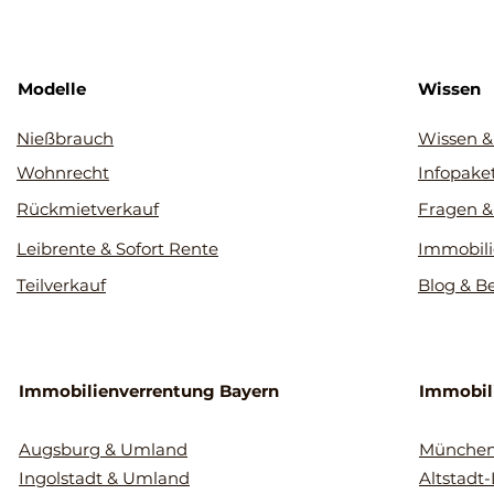
Modelle
Wissen
Nießbrauch
Wissen &
Wohnrecht
Infopake
Rückmietverkauf
Fragen &
Leibrente & Sofort Rente
Immobili
Teilverkauf
Blog & B
Immobilienverrentung Bayern
Immobil
Augsburg & Umland
Münche
Ingolstadt & Umland
Altstadt