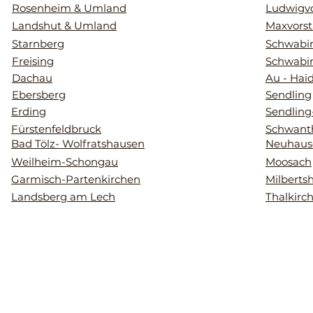
Rosenheim & Umland
Ludwigvo
Landshut & Umland
Maxvorst
Starnberg
Schwabin
Freising
Schwabi
Dachau
Au - Hai
Ebersberg
Sendling
Erding
Sendling
Fürstenfeldbruck
Schwant
Bad Tölz- Wolfratshausen
Neuhaus
Weilheim-Schongau
Moosach
Garmisch-Partenkirchen
Milberts
Landsberg am Lech
Thalkirc