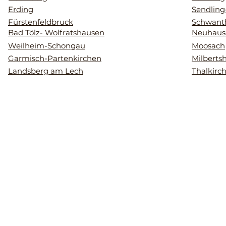
Erding
Sendling
Fürstenfeldbruck
Schwant
Bad Tölz- Wolfratshausen
Neuhaus
Weilheim-Schongau
Moosach
Garmisch-Partenkirchen
Milberts
Landsberg am Lech
Thalkirc