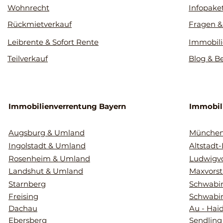
Wohnrecht
Infopake
Rückmietverkauf
Fragen &
Leibrente & Sofort Rente
Immobili
Teilverkauf
Blog & B
Immobilienverrentung Bayern
Immobil
Augsburg & Umland
Münche
Ingolstadt & Umland
Altstadt
Rosenheim & Umland
Ludwigvo
Landshut & Umland
Maxvorst
Starnberg
Schwabin
Freising
Schwabi
Dachau
Au - Hai
Ebersberg
Sendling